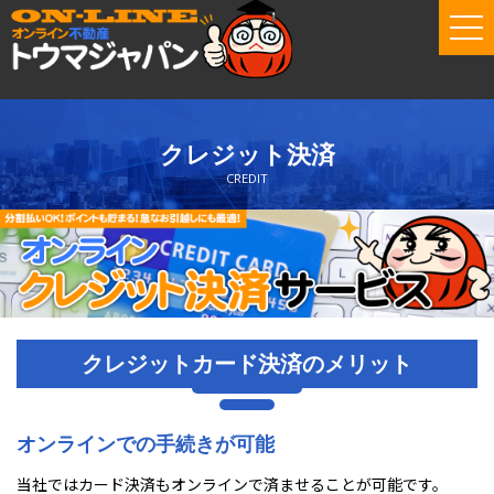
tog
nav
クレジット決済
CREDIT
クレジットカード決済のメリット
オンラインでの手続きが可能
当社ではカード決済もオンラインで済ませることが可能です。